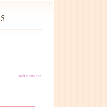
15
další strana >>>