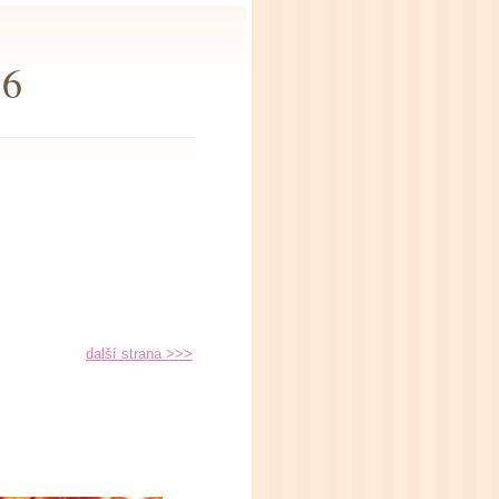
16
další strana >>>