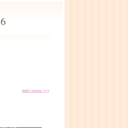
16
další strana >>>